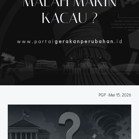
MALAH MAKIN
KACAU ?
w w w . p a r t a i
g e r a k a n p e r u b a h a n
. i d
PGP
-
Mei 15, 2026